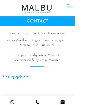
MALBU
IHR UMZUG IN SICHEREN HÄNDEN
CONTACT
Contact us via Email, live chat or phone
service@malbu-umzug.de
|
0251-14920330
|
Mon to Fri: 8 - 18 watch
Company headquarters: MALBU,
Meinertzstraße 29, 48159 Münster
Einzugsgebiete
Ahlen Ascheberg Beckum Berlin Bielefeld Bochum Bremen
Bonn Coesfeld Drensteinfurt Dortmund Dülmen Düsseldorf
Duisburg Essen Emsdetten Everswinkel Frankfurt Greven
Gütersloh Hamburg
Haltern am See Hamm Hannover
Ibbenbüren Köln Laer Mannheim München Münster Mainz
Nottuln Paderborn Osnabrück Senden Stuttgart Sendenhorst
Steinfurt Telgte Warendorf